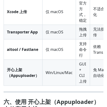
官方
方
不适合
Xcode 上传
仅 macOS
式，
化
稳定
拖拽
无法批
Transporter App
仅 macOS
上传
传
支持
依赖
altool / Fastlane
仅 macOS
命令
Transpo
行
GUI
开心上架
+
免 Mac
Win/Linux/Mac
（Appuploader）
CLI
自动化
上传
六、使用 开心上架（Appuploader）