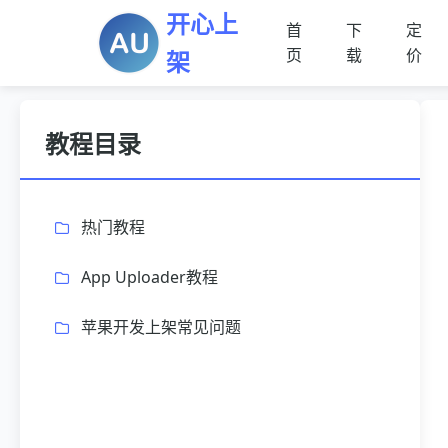
开心上
首
下
定
页
载
价
架
教程目录
热门教程
App Uploader教程
苹果开发上架常见问题