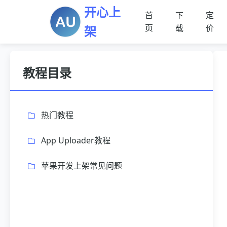
开心上
首
下
定
页
载
价
架
教程目录
热门教程
App Uploader教程
苹果开发上架常见问题