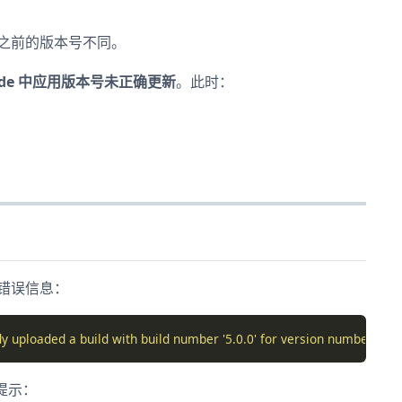
与之前的版本号不同。
ode 中应用版本号未正确更新
。此时：
似错误信息：
 uploaded a build with build number '5.0.0' for version number '1.3.
面提示：