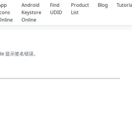
App
Android
Find
Product
Blog
Tutoria
Icons
Keystore
UDID
List
Online
Online
e 提示签名错误。