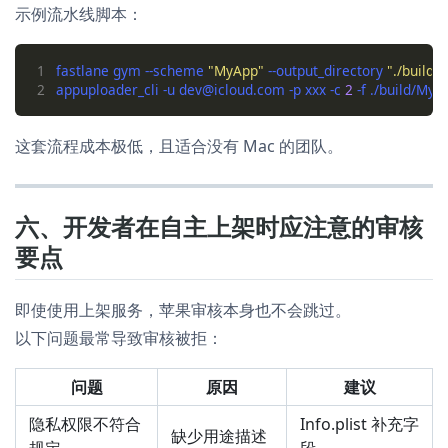
示例流水线脚本：
1
fastlane gym --scheme 
"MyApp"
 --output_directory 
"./build"
2
appuploader_cli -u dev@icloud.com -p xxx -c 
2
这套流程成本极低，且适合没有 Mac 的团队。
六、开发者在自主上架时应注意的审核
要点
即使使用上架服务，苹果审核本身也不会跳过。
以下问题最常导致审核被拒：
问题
原因
建议
隐私权限不符合
Info.plist 补充字
缺少用途描述